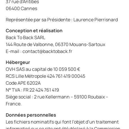
37 rue d’Antibes
06400 Cannes
Représentée par sa Présidente : Laurence Pierrisnard
Conception et réalisation
Back To Back SARL
144 Route de Valbonne, 06370 Mouans-Sartoux
E-mail :
contact@backtoback.fr
Hébergeur
OVH SAS au capital de 10 059 500 €
RCS Lille Métropole 424 761 419 00045
Code APE 6202A
N° TVA : FR 22 424 761 419
Siège social : 2 rue Kellermann – 59100 Roubaix –
France.
Données personnelles
Les fichiers nominatifs qui font l’objet d’un traitement
informatisé sur ce site ont été déclaré à la Commission