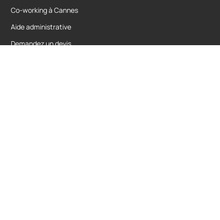
Co-working à Cannes
Aide administrative
Demandez un devis
Votre centre d’affaires agréé à Cannes depuis
2004.
Domiciliation d’entreprise et location de
bureaux.